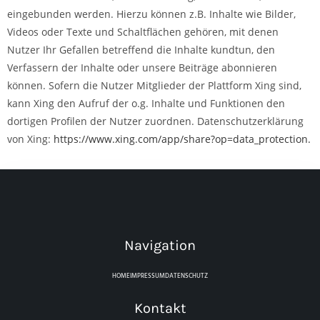
eingebunden werden. Hierzu können z.B. Inhalte wie Bilder,
Videos oder Texte und Schaltflächen gehören, mit denen
Nutzer Ihr Gefallen betreffend die Inhalte kundtun, den
Verfassern der Inhalte oder unsere Beiträge abonnieren
können. Sofern die Nutzer Mitglieder der Plattform Xing sind,
kann Xing den Aufruf der o.g. Inhalte und Funktionen den
dortigen Profilen der Nutzer zuordnen. Datenschutzerklärung
von Xing:
https://www.xing.com/app/share?op=data_protection.
Navigation
HOME
IMPRESSUM
DATENSCHUTZ
Kontakt